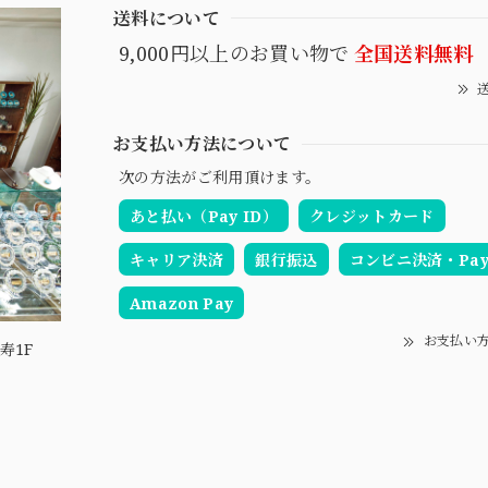
送料について
9,000円以上のお買い物で
全国送料無料
送
お支払い方法について
次の方法がご利用頂けます。
あと払い（Pay ID）
クレジットカード
キャリア決済
銀行振込
コンビニ決済・Pay-
Amazon Pay
お支払い
寿1F