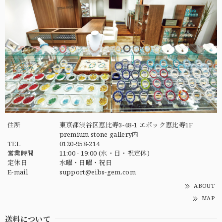
住所
東京都渋谷区恵比寿3-48-1 エポック恵比寿1F
premium stone gallery内
TEL
0120-958-214
営業時間
11:00 - 19:00 (水・日・祝定休)
定休日
水曜・日曜・祝日
E-mail
support@eibs-gem.com
ABOUT
MAP
送料について