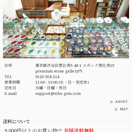
住所
東京都渋谷区恵比寿3-48-1 エポック恵比寿1F
premium stone gallery内
TEL
0120-958-214
営業時間
11:00 - 19:00 (水・日・祝定休)
定休日
水曜・日曜・祝日
E-mail
support@eibs-gem.com
ABOUT
MAP
送料について
9,000円以上のお買い物で
全国送料無料