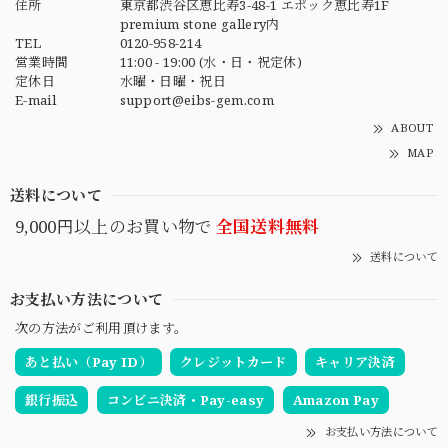
住所
東京都渋谷区恵比寿3-48-1 エポック恵比寿1F
premium stone gallery内
TEL
0120-958-214
営業時間
11:00 - 19:00 (水・日・祝定休)
定休日
水曜・日曜・祝日
E-mail
support@eibs-gem.com
ABOUT
MAP
送料について
9,000円以上のお買い物で
全国送料無料
送料について
お支払い方法について
次の方法がご利用頂けます。
あと払い（Pay ID）
クレジットカード
キャリア決済
銀行振込
コンビニ決済・Pay-easy
Amazon Pay
お支払い方法について