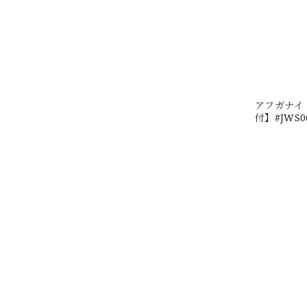
アフガナイト
付】#JWS0