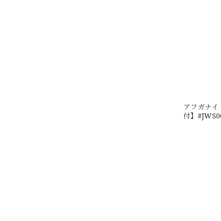
アフガナイト
付】#JWS0