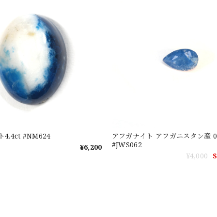
.4ct #NM624
アフガナイト アフガニスタン産 0.141ct
#JWS062
¥6,200
¥4,000