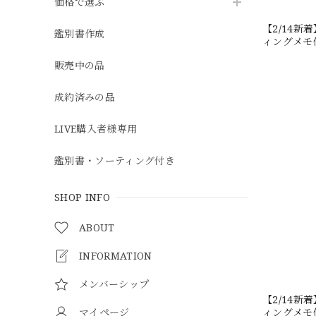
価格で選ぶ
【2/14新
鑑別書作成
ィングメモ付
販売中の品
成約済みの品
LIVE購入者様専用
鑑別書・ソーティング付き
SHOP INFO
ABOUT
INFORMATION
メンバーシップ
【2/14新
マイページ
ィングメモ付