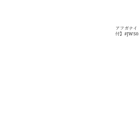
アフガナイト
付】#JWS0