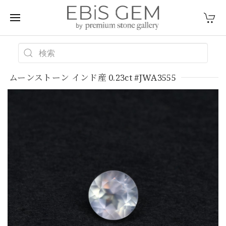
ムーンストーン インド産 0.23ct #JWA3555