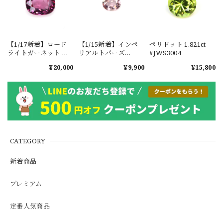
【1/17新着】ロード
【1/15新着】インペ
ペリドット 1.821ct
ライトガーネット タ
リアルトパーズ
#JWS3004
ンザニア産
0.351ct #JWS3780
¥20,000
¥9,900
¥15,800
1.601ct【ソーティン
グメモ付】#JW2647
CATEGORY
新着商品
プレミアム
定番人気商品