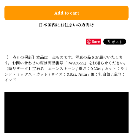
Add to cart
日本国内にお住まいの方向け
Save
【一点もの保証】本品は一点ものです。写真の品をお届けいたしま
す。お問い合わせの際は商品番号「JWA3555」をお知らせください。
【商品データ】宝石名：ムーンストーン / 重さ：0.23ct / カット：ラウ
ンド・ミックス・カット / サイズ：3.9x2.7mm / 色：乳白色 / 産地：
インド