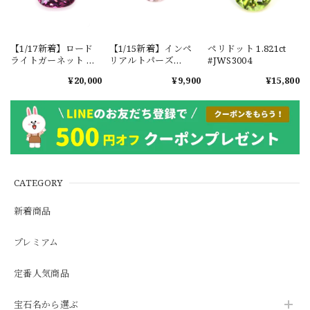
【1/17新着】ロード
【1/15新着】インペ
ペリドット 1.821ct
ライトガーネット タ
リアルトパーズ
#JWS3004
ンザニア産
0.351ct #JWS3780
¥20,000
¥9,900
¥15,800
1.601ct【ソーティン
グメモ付】#JW2647
CATEGORY
新着商品
プレミアム
定番人気商品
宝石名から選ぶ