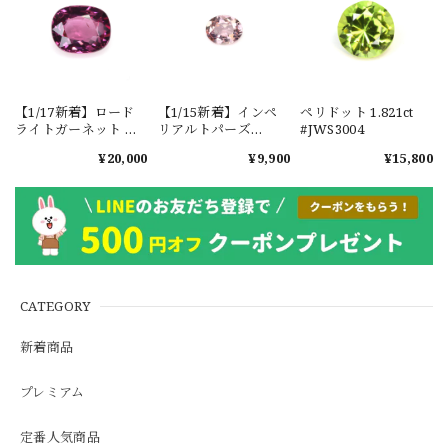
【1/17新着】ロード
【1/15新着】インペ
ペリドット 1.821ct
ライトガーネット タ
リアルトパーズ
#JWS3004
ンザニア産
0.351ct #JWS3780
¥20,000
¥9,900
¥15,800
1.601ct【ソーティン
グメモ付】#JW2647
CATEGORY
新着商品
プレミアム
定番人気商品