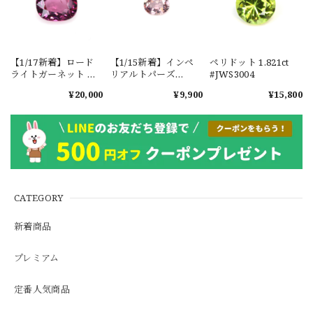
【1/17新着】ロード
【1/15新着】インペ
ペリドット 1.821ct
ライトガーネット タ
リアルトパーズ
#JWS3004
ンザニア産
0.351ct #JWS3780
¥20,000
¥9,900
¥15,800
1.601ct【ソーティン
グメモ付】#JW2647
CATEGORY
新着商品
プレミアム
定番人気商品