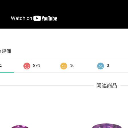
の評価
て
891
16
3
関連商品