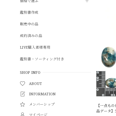
価格で選ぶ
鑑別書作成
販売中の品
成約済みの品
LIVE購入者様専用
鑑別書・ソーティング付き
SHOP INFO
ABOUT
INFORMATION
メンバーシップ
【一点もの
品データ】宝
マイページ