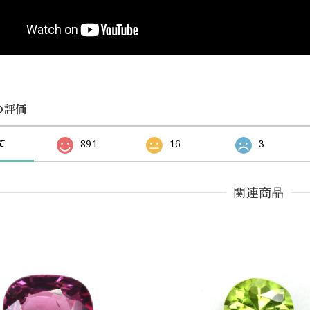
の評価
て
891
16
3
関連商品