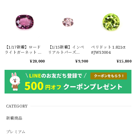
【1/17新着】ロード
【1/15新着】インペ
ペリドット 1.821ct
ライトガーネット タ
リアルトパーズ
#JWS3004
ンザニア産
0.351ct #JWS3780
¥20,000
¥9,900
¥15,800
1.601ct【ソーティン
グメモ付】#JW2647
CATEGORY
新着商品
プレミアム