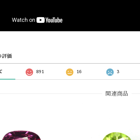
の評価
て
891
16
3
関連商品