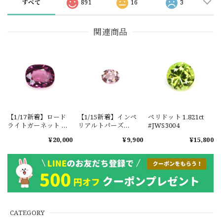
すべて
891
16
3
関連商品
【1/17新着】ロード
【1/15新着】インペ
ペリドット 1.821ct
ライトガーネット タ
リアルトパーズ
#JWS3004
ンザニア産
0.351ct #JWS3780
¥20,000
¥9,900
¥15,800
1.601ct【ソーティン
グメモ付】#JW2647
CATEGORY