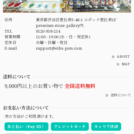
住所
東京都渋谷区恵比寿3-48-1 エポック恵比寿1F
premium stone gallery内
TEL
0120-958-214
営業時間
11:00 - 19:00 (水・日・祝定休)
定休日
水曜・日曜・祝日
E-mail
support@eibs-gem.com
ABOUT
MAP
送料について
9,000円以上のお買い物で
全国送料無料
送料について
お支払い方法について
次の方法がご利用頂けます。
あと払い（Pay ID）
クレジットカード
キャリア決済