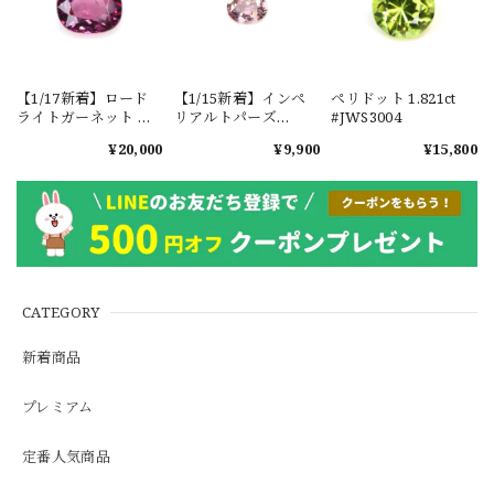
【1/17新着】ロード
【1/15新着】インペ
ペリドット 1.821ct
ライトガーネット タ
リアルトパーズ
#JWS3004
ンザニア産
0.351ct #JWS3780
¥20,000
¥9,900
¥15,800
1.601ct【ソーティン
グメモ付】#JW2647
CATEGORY
新着商品
プレミアム
定番人気商品