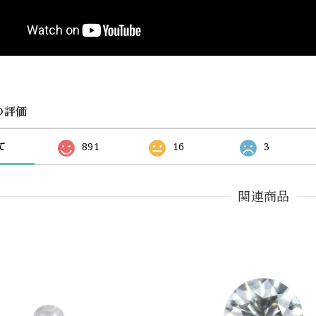
の評価
て
891
16
3
関連商品