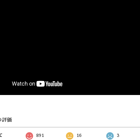
の評価
て
891
16
3