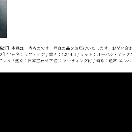
保証】本品は一点ものです。写真の品をお届けいたします。お問い合わせ
宝石名：サファイア / 重さ：1.344ct / カット：オーバル・ミックス・カット
カル / 鑑別：日本宝石科学協会 ソーティング付 / 備考：通常-エン