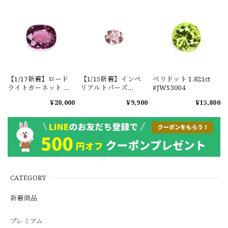
【1/17新着】ロード
【1/15新着】インペ
ペリドット 1.821ct
ライトガーネット タ
リアルトパーズ
#JWS3004
ンザニア産
0.351ct #JWS3780
¥20,000
¥9,900
¥15,800
1.601ct【ソーティン
グメモ付】#JW2647
CATEGORY
新着商品
プレミアム