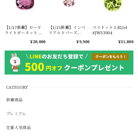
【1/17新着】ロード
【1/15新着】インペ
ペリドット 1.821ct
ライトガーネット タ
リアルトパーズ
#JWS3004
ンザニア産
0.351ct #JWS3780
¥20,000
¥9,900
¥15,800
1.601ct【ソーティン
グメモ付】#JW2647
CATEGORY
新着商品
プレミアム
定番人気商品