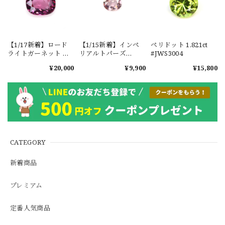
【1/17新着】ロード
【1/15新着】インペ
ペリドット 1.821ct
ライトガーネット タ
リアルトパーズ
#JWS3004
ンザニア産
0.351ct #JWS3780
¥20,000
¥9,900
¥15,800
1.601ct【ソーティン
グメモ付】#JW2647
CATEGORY
新着商品
プレミアム
定番人気商品