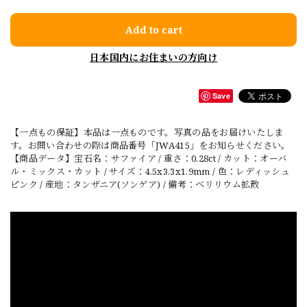
Add to cart
日本国内にお住まいの方向け
Save
【一点もの保証】本品は一点ものです。写真の品をお届けいたしま
す。お問い合わせの際は商品番号「JWA415」をお知らせください。
【商品データ】宝石名：サファイア / 重さ：0.28ct / カット：オーバ
ル・ミックス・カット / サイズ：4.5x3.3x1.9mm / 色：レディッシュ
ピンク / 産地：タンザニア(ソンゲア) / 備考：ベリリウム拡散