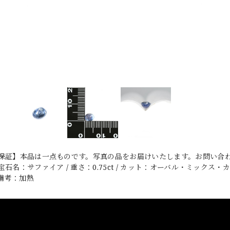
保証】本品は一点ものです。写真の品をお届けいたします。お問い合わ
石名：サファイア / 重さ：0.75ct / カット：オーバル・ミックス・カット /
 備考：加熱