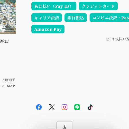
あと払い（Pay ID）
クレジットカード
キャリア決済
銀行振込
コンビニ決済・Pay-
Amazon Pay
お支払い
寿1F
ABOUT
MAP