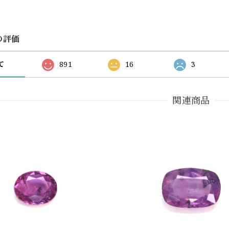
の評価
て
891
16
3
関連商品