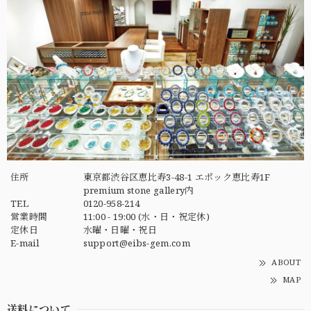
住所
東京都渋谷区恵比寿3-48-1 エポック恵比寿1F
premium stone gallery内
TEL
0120-958-214
営業時間
11:00 - 19:00 (水・日・祝定休)
定休日
水曜・日曜・祝日
E-mail
support@eibs-gem.com
ABOUT
MAP
送料について