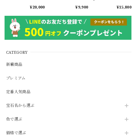
ンザニア産
0.351ct #JWS3780
¥20,000
¥9,900
¥15,800
1.601ct【ソーティン
グメモ付】#JW2647
CATEGORY
新着商品
プレミアム
定番人気商品
宝石名から選ぶ
色で選ぶ
価格で選ぶ