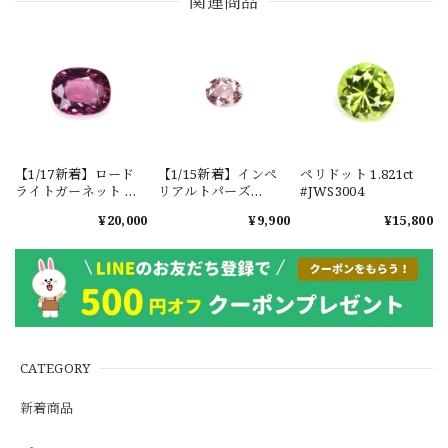
関連商品
【1/17新着】ロード
【1/15新着】インペ
ペリドット 1.821ct
ライトガーネット タ
リアルトパーズ
#JWS3004
ンザニア産
0.351ct #JWS3780
¥20,000
¥9,900
¥15,800
1.601ct【ソーティン
グメモ付】#JW2647
CATEGORY
新着商品