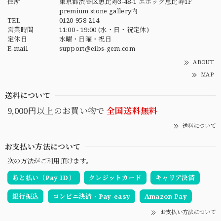
住所
東京都渋谷区恵比寿3-48-1 エポック恵比寿1F
premium stone gallery内
TEL
0120-958-214
営業時間
11:00 - 19:00 (水・日・祝定休)
定休日
水曜・日曜・祝日
E-mail
support@eibs-gem.com
ABOUT
MAP
送料について
9,000円以上のお買い物で
全国送料無料
送料について
お支払い方法について
次の方法がご利用頂けます。
あと払い（Pay ID）
クレジットカード
キャリア決済
銀行振込
コンビニ決済・Pay-easy
Amazon Pay
お支払い方法について