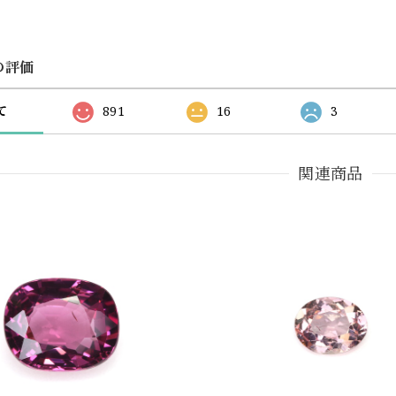
の評価
て
891
16
3
関連商品