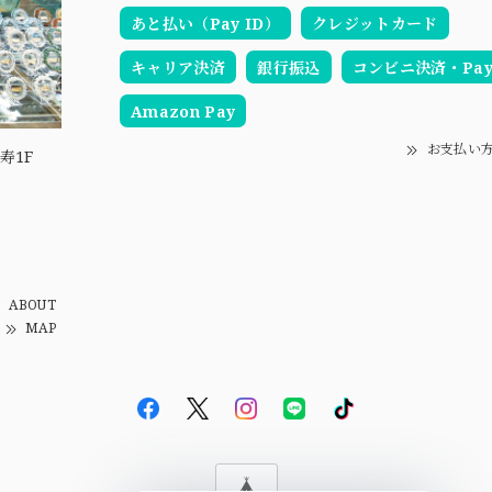
あと払い（Pay ID）
クレジットカード
キャリア決済
銀行振込
コンビニ決済・Pay-
Amazon Pay
お支払い
寿1F
ABOUT
MAP