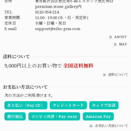
住所
東京都渋谷区恵比寿3-48-1 エポック恵比寿1F
premium stone gallery内
TEL
0120-958-214
営業時間
11:00 - 19:00 (水・日・祝定休)
定休日
水曜・日曜・祝日
E-mail
support@eibs-gem.com
ABOUT
MAP
送料について
9,000円以上のお買い物で
全国送料無料
送料について
お支払い方法について
次の方法がご利用頂けます。
あと払い（Pay ID）
クレジットカード
キャリア決済
銀行振込
コンビニ決済・Pay-easy
Amazon Pay
お支払い方法について