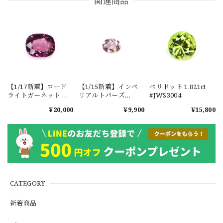
関連商品
【1/17新着】ロード
【1/15新着】インペ
ペリドット 1.821ct
ライトガーネット タ
リアルトパーズ
#JWS3004
ンザニア産
0.351ct #JWS3780
¥20,000
¥9,900
¥15,800
1.601ct【ソーティン
グメモ付】#JW2647
CATEGORY
新着商品