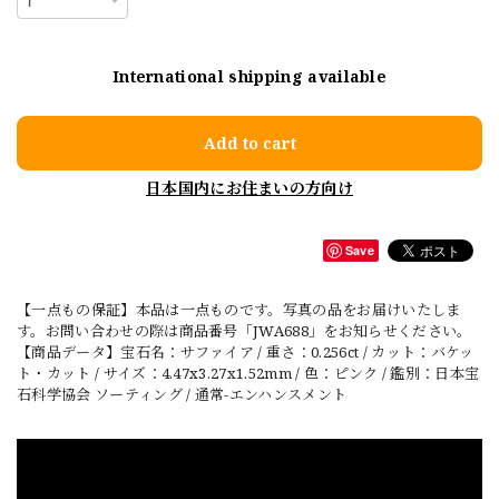
International shipping available
Add to cart
日本国内にお住まいの方向け
Save
【一点もの保証】本品は一点ものです。写真の品をお届けいたしま
す。お問い合わせの際は商品番号「JWA688」をお知らせください。
【商品データ】宝石名：サファイア / 重さ：0.256ct / カット：バケッ
ト・カット / サイズ：4.47x3.27x1.52mm / 色：ピンク / 鑑別：日本宝
石科学協会 ソーティング / 通常-エンハンスメント