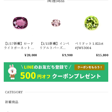
関連商品
【1/17新着】ロード
【1/15新着】インペ
ペリドット 1.821ct
ライトガーネット タ
リアルトパーズ
#JWS3004
ンザニア産
0.351ct #JWS3780
¥20,000
¥9,900
¥15,800
1.601ct【ソーティン
グメモ付】#JW2647
CATEGORY
新着商品