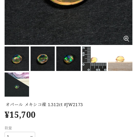
オパール メキシコ産 1.312ct #JW2173
¥15,700
数量