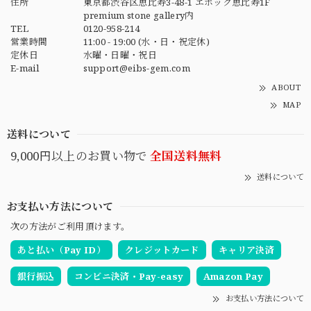
住所
東京都渋谷区恵比寿3-48-1 エポック恵比寿1F
premium stone gallery内
TEL
0120-958-214
営業時間
11:00 - 19:00 (水・日・祝定休)
定休日
水曜・日曜・祝日
E-mail
support@eibs-gem.com
ABOUT
MAP
送料について
9,000円以上のお買い物で
全国送料無料
送料について
お支払い方法について
次の方法がご利用頂けます。
あと払い（Pay ID）
クレジットカード
キャリア決済
銀行振込
コンビニ決済・Pay-easy
Amazon Pay
お支払い方法について