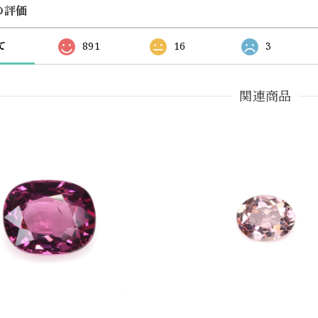
の評価
て
891
16
3
関連商品