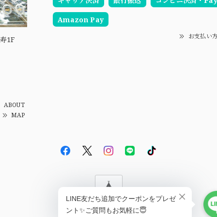
キャリア決済
銀行振込
コンビニ決済・Pay-
Amazon Pay
お支払い
寿1F
ABOUT
MAP
© EBiS GEM