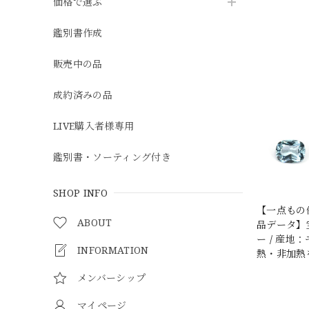
価格で選ぶ
鑑別書作成
販売中の品
成約済みの品
LIVE購入者様専用
鑑別書・ソーティング付き
SHOP INFO
【一点もの
ABOUT
品データ】宝
ー / 産
INFORMATION
熱・非加熱
メンバーシップ
マイページ