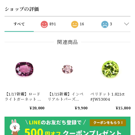
ショップの評価
すべて
891
16
3
関連商品
【1/17新着】ロード
【1/15新着】インペ
ペリドット 1.821ct
ライトガーネット タ
リアルトパーズ
#JWS3004
ンザニア産
0.351ct #JWS3780
¥20,000
¥9,900
¥15,800
1.601ct【ソーティン
グメモ付】#JW2647