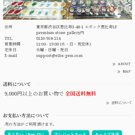
住所
東京都渋谷区恵比寿3-48-1 エポック恵比寿1F
premium stone gallery内
TEL
0120-958-214
営業時間
11:00 - 19:00 (水・日・祝定休)
定休日
水曜・日曜・祝日
E-mail
support@eibs-gem.com
ABOUT
MAP
送料について
9,000円以上のお買い物で
全国送料無料
送料について
お支払い方法について
次の方法がご利用頂けます。
あと払い（Pay ID）
クレジットカード
キャリア決済