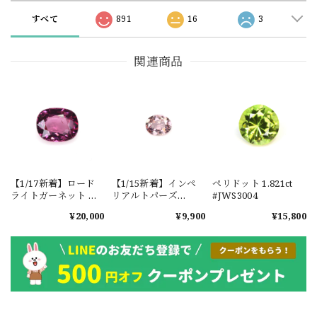
すべて
891
16
3
関連商品
【1/17新着】ロード
【1/15新着】インペ
ペリドット 1.821ct
ライトガーネット タ
リアルトパーズ
#JWS3004
ンザニア産
0.351ct #JWS3780
¥20,000
¥9,900
¥15,800
1.601ct【ソーティン
グメモ付】#JW2647