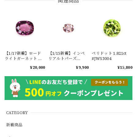
関連商品
【1/17新着】ロード
【1/15新着】インペ
ペリドット 1.821ct
ライトガーネット タ
リアルトパーズ
#JWS3004
ンザニア産
0.351ct #JWS3780
¥20,000
¥9,900
¥15,800
1.601ct【ソーティン
グメモ付】#JW2647
CATEGORY
新着商品