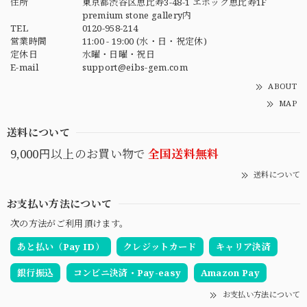
住所
東京都渋谷区恵比寿3-48-1 エポック恵比寿1F
premium stone gallery内
TEL
0120-958-214
営業時間
11:00 - 19:00 (水・日・祝定休)
定休日
水曜・日曜・祝日
E-mail
support@eibs-gem.com
ABOUT
MAP
送料について
9,000円以上のお買い物で
全国送料無料
送料について
お支払い方法について
次の方法がご利用頂けます。
あと払い（Pay ID）
クレジットカード
キャリア決済
銀行振込
コンビニ決済・Pay-easy
Amazon Pay
お支払い方法について