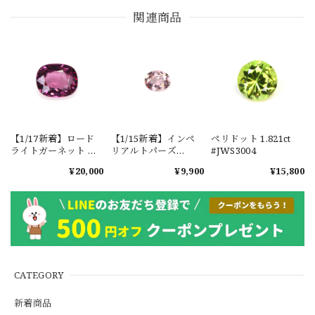
関連商品
【1/17新着】ロード
【1/15新着】インペ
ペリドット 1.821ct
ライトガーネット タ
リアルトパーズ
#JWS3004
ンザニア産
0.351ct #JWS3780
¥20,000
¥9,900
¥15,800
1.601ct【ソーティン
グメモ付】#JW2647
CATEGORY
新着商品