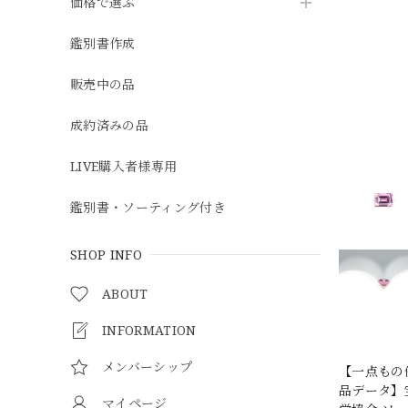
価格で選ぶ
鑑別書作成
販売中の品
成約済みの品
LIVE購入者様専用
鑑別書・ソーティング付き
SHOP INFO
ABOUT
INFORMATION
メンバーシップ
【一点もの
品データ】宝石
マイページ