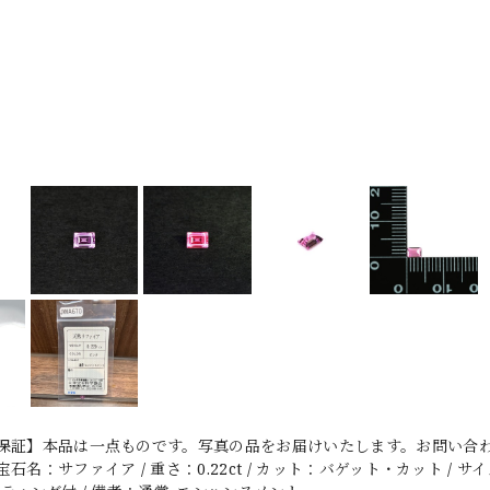
保証】本品は一点ものです。写真の品をお届けいたします。お問い合わ
名：サファイア / 重さ：0.22ct / カット：バゲット・カット / サイズ：