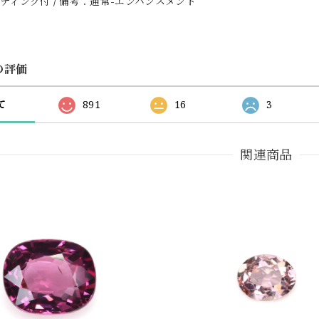
ティング付 / 備考：通常-エンハンスメント
の評価
て
891
16
3
関連商品