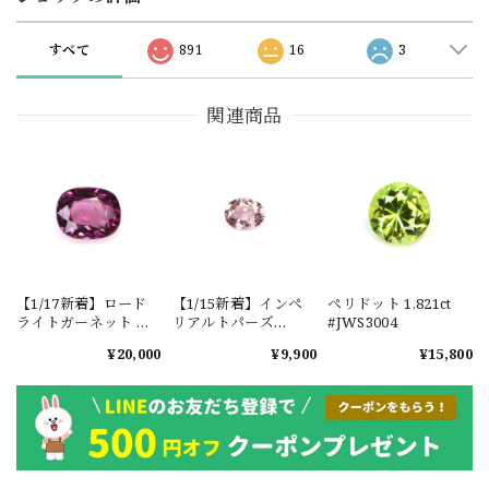
すべて
891
16
3
関連商品
【1/17新着】ロード
【1/15新着】インペ
ペリドット 1.821ct
ライトガーネット タ
リアルトパーズ
#JWS3004
ンザニア産
0.351ct #JWS3780
¥20,000
¥9,900
¥15,800
1.601ct【ソーティン
グメモ付】#JW2647