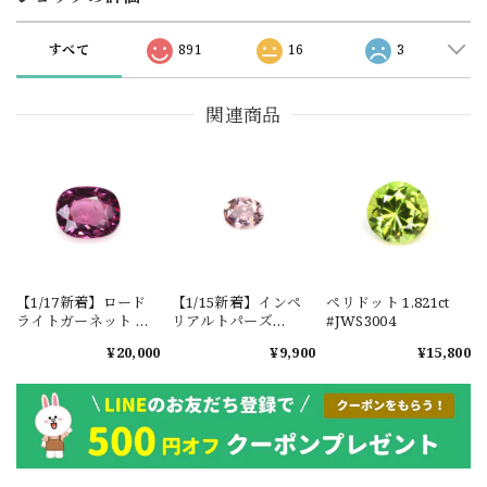
すべて
891
16
3
関連商品
【1/17新着】ロード
【1/15新着】インペ
ペリドット 1.821ct
ライトガーネット タ
リアルトパーズ
#JWS3004
ンザニア産
0.351ct #JWS3780
¥20,000
¥9,900
¥15,800
1.601ct【ソーティン
グメモ付】#JW2647