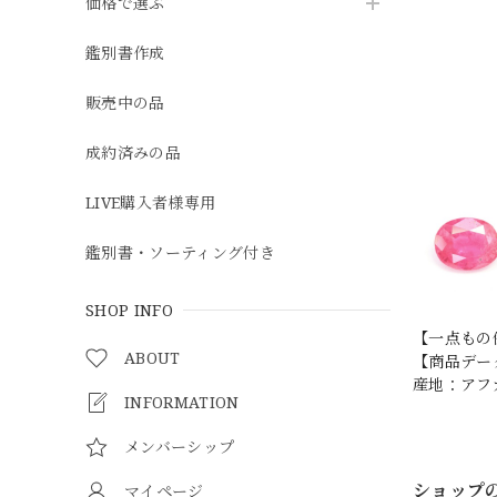
価格で選ぶ
鑑別書作成
販売中の品
成約済みの品
LIVE購入者様専用
鑑別書・ソーティング付き
SHOP INFO
【一点もの
ABOUT
【商品データ】
産地：アフ
INFORMATION
メンバーシップ
ショップ
マイページ