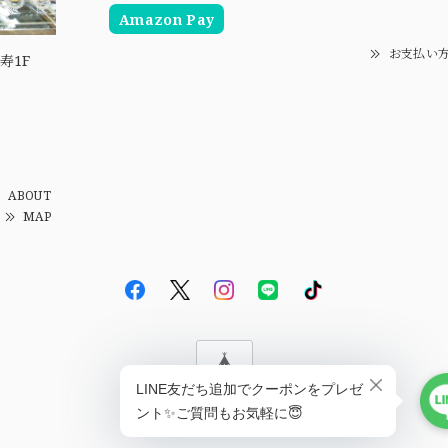
Amazon Pay
お支払い
寿1F
ABOUT
MAP
© EBiS GEM