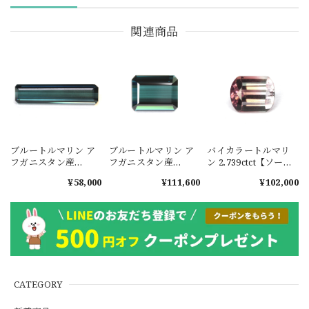
関連商品
ブルートルマリン ア
ブルートルマリン ア
バイカラートルマリ
フガニスタン産
フガニスタン産
ン 2.739ctct【ソーテ
4.661ct #KM001
7.493ct【口答鑑別メ
ィングメモ付】
¥58,000
¥111,600
¥102,000
モ付】 #JWS1326
#JWS008
CATEGORY