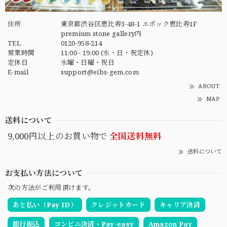
住所
東京都渋谷区恵比寿3-48-1 エポック恵比寿1F
premium stone gallery内
TEL
0120-958-214
営業時間
11:00 - 19:00 (水・日・祝定休)
定休日
水曜・日曜・祝日
E-mail
support@eibs-gem.com
ABOUT
MAP
送料について
9,000円以上のお買い物で
全国送料無料
送料について
お支払い方法について
次の方法がご利用頂けます。
あと払い（Pay ID）
クレジットカード
キャリア決済
銀行振込
コンビニ決済・Pay-easy
Amazon Pay