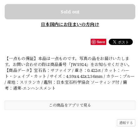
Sold out
日本国内にお住まいの方向け
Save
【一点もの保証】本品は一点ものです。写真の品をお届けいたしま
す。お問い合わせの際は商品番号「JWS924」をお知らせください。
【商品データ】宝石名：サファイア / 重さ：0.422ct / カット：ハー
ト・シェイプ・カット / サイズ：4.59x4.42x2.56mm / カラー：ブルー
/ 産地：スリランカ / 鑑別：日本宝石科学協会 ソーティング付 / 備
考：通常-エンハンスメント
この商品をアプリで見る
通報する