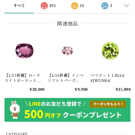
すべて
891
16
3
関連商品
【1/17新着】ロード
【1/15新着】インペ
ペリドット 1.821ct
ライトガーネット タ
リアルトパーズ
#JWS3004
ンザニア産
0.351ct #JWS3780
¥20,000
¥9,900
¥15,800
1.601ct【ソーティン
グメモ付】#JW2647
CATEGORY