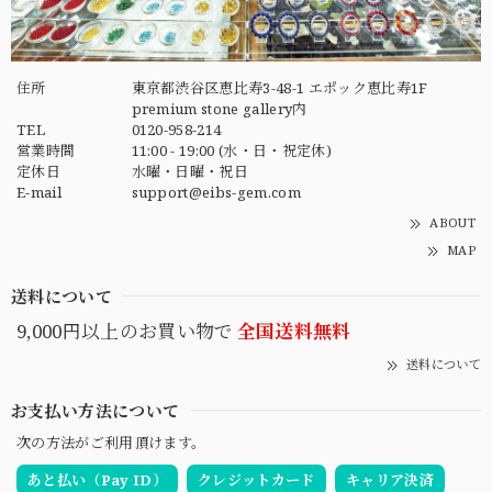
住所
東京都渋谷区恵比寿3-48-1 エポック恵比寿1F
premium stone gallery内
TEL
0120-958-214
営業時間
11:00 - 19:00 (水・日・祝定休)
定休日
水曜・日曜・祝日
E-mail
support@eibs-gem.com
ABOUT
MAP
送料について
9,000円以上のお買い物で
全国送料無料
送料について
お支払い方法について
次の方法がご利用頂けます。
あと払い（Pay ID）
クレジットカード
キャリア決済