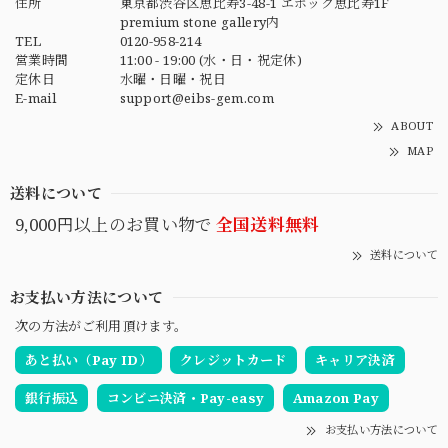
住所
東京都渋谷区恵比寿3-48-1 エポック恵比寿1F
premium stone gallery内
TEL
0120-958-214
営業時間
11:00 - 19:00 (水・日・祝定休)
定休日
水曜・日曜・祝日
E-mail
support@eibs-gem.com
ABOUT
MAP
送料について
9,000円以上のお買い物で
全国送料無料
送料について
お支払い方法について
次の方法がご利用頂けます。
あと払い（Pay ID）
クレジットカード
キャリア決済
銀行振込
コンビニ決済・Pay-easy
Amazon Pay
お支払い方法について