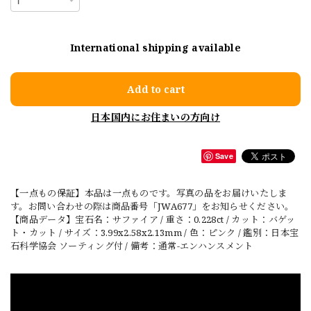
International shipping available
Add to cart
日本国内にお住まいの方向け
Save
【一点もの保証】本品は一点ものです。写真の品をお届けいたしま
す。お問い合わせの際は商品番号「JWA677」をお知らせください。
【商品データ】宝石名：サファイア / 重さ：0.228ct / カット：バゲッ
ト・カット / サイズ：3.99x2.58x2.13mm / 色：ピンク / 鑑別：日本宝
石科学協会 ソーティング付 / 備考：通常-エンハンスメント