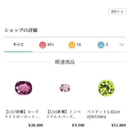
通報する
ショップの評価
すべて
891
16
3
関連商品
【1/17新着】ロード
【1/15新着】インペ
ペリドット 1.821ct
ライトガーネット タ
リアルトパーズ
#JWS3004
ンザニア産
0.351ct #JWS3780
¥20,000
¥9,900
¥15,800
1.601ct【ソーティン