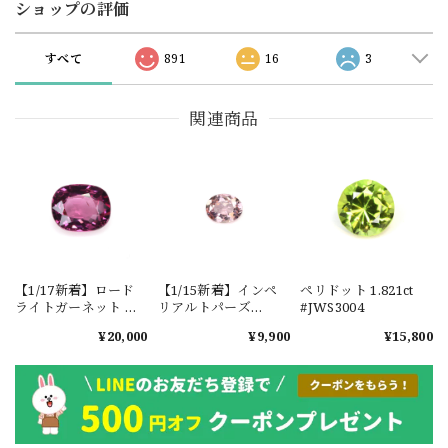
ショップの評価
すべて
891
16
3
関連商品
【1/17新着】ロード
【1/15新着】インペ
ペリドット 1.821ct
ライトガーネット タ
リアルトパーズ
#JWS3004
ンザニア産
0.351ct #JWS3780
¥20,000
¥9,900
¥15,800
1.601ct【ソーティン
グメモ付】#JW2647