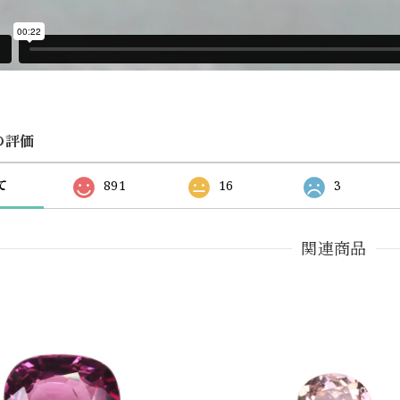
の評価
て
891
16
3
関連商品