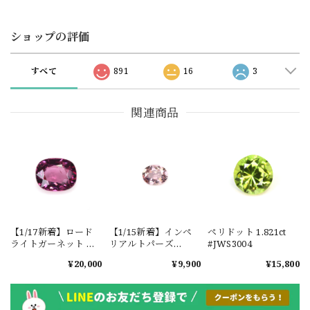
ショップの評価
すべて
891
16
3
関連商品
【1/17新着】ロード
【1/15新着】インペ
ペリドット 1.821ct
ライトガーネット タ
リアルトパーズ
#JWS3004
ンザニア産
0.351ct #JWS3780
¥20,000
¥9,900
¥15,800
1.601ct【ソーティン
グメモ付】#JW2647