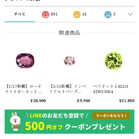
すべて
891
16
3
関連商品
【1/17新着】ロード
【1/15新着】インペ
ペリドット 1.821ct
ライトガーネット タ
リアルトパーズ
#JWS3004
ンザニア産
0.351ct #JWS3780
¥20,000
¥9,900
¥15,800
1.601ct【ソーティン
グメモ付】#JW2647