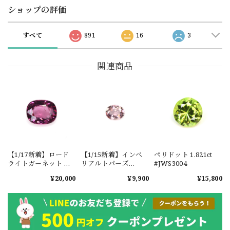
ショップの評価
すべて
891
16
3
関連商品
【1/17新着】ロード
【1/15新着】インペ
ペリドット 1.821ct
ライトガーネット タ
リアルトパーズ
#JWS3004
ンザニア産
0.351ct #JWS3780
¥20,000
¥9,900
¥15,800
1.601ct【ソーティン
グメモ付】#JW2647