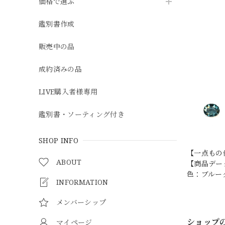
価格で選ぶ
鑑別書作成
販売中の品
成約済みの品
LIVE購入者様専用
鑑別書・ソーティング付き
SHOP INFO
【一点もの
ABOUT
【商品データ
色：ブルー
INFORMATION
メンバーシップ
ショップ
マイページ