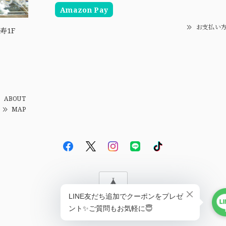
Amazon Pay
お支払い
寿1F
ABOUT
MAP
© EBiS GEM