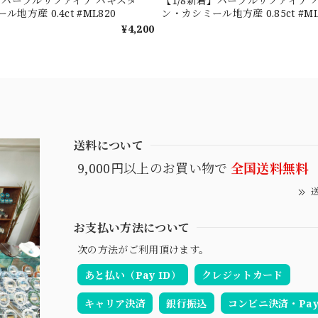
着】パープルサファイア パキスタ
【1/8新着】パープルサファイア 
地方産 0.4ct #ML820
ン・カシミール地方産 0.85ct #ML
¥4,200
送料について
9,000円以上のお買い物で
全国送料無料
送
お支払い方法について
次の方法がご利用頂けます。
あと払い（Pay ID）
クレジットカード
キャリア決済
銀行振込
コンビニ決済・Pay-