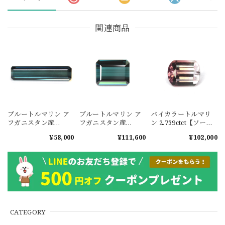
関連商品
ブルートルマリン ア
ブルートルマリン ア
バイカラートルマリ
フガニスタン産
フガニスタン産
ン 2.739ctct【ソーテ
4.661ct #KM001
7.493ct【口答鑑別メ
ィングメモ付】
¥58,000
¥111,600
¥102,000
モ付】 #JWS1326
#JWS008
CATEGORY