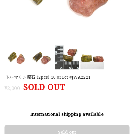
トルマリン原石 (2pcs) 10.031ct #JWA2221
SOLD OUT
¥2,000
International shipping available
Sold out