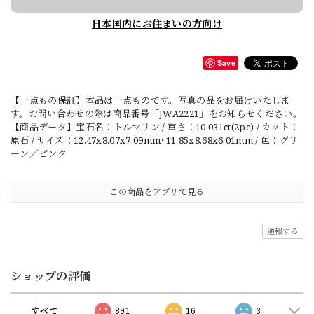
日本国内にお住まいの方向け
Save
【一点もの保証】本品は一点ものです。写真の品をお届けいたしま
す。お問い合わせの際は商品番号「JWA2221」をお知らせください。
【商品データ】宝石名：トルマリン / 重さ：10.031ct(2pc) / カット：
原石 / サイズ：12.47x8.07x7.09mm･11.85x8.68x6.01mm / 色：グリ
ーン／ピンク
この商品をアプリで見る
通報する
ショップの評価
すべて
891
16
3