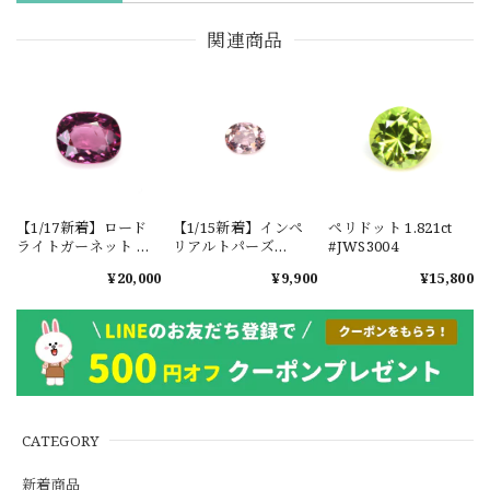
関連商品
【1/17新着】ロード
【1/15新着】インペ
ペリドット 1.821ct
ライトガーネット タ
リアルトパーズ
#JWS3004
ンザニア産
0.351ct #JWS3780
¥20,000
¥9,900
¥15,800
1.601ct【ソーティン
グメモ付】#JW2647
CATEGORY
新着商品