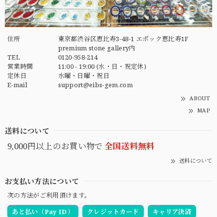
住所
東京都渋谷区恵比寿3-48-1 エポック恵比寿1F
premium stone gallery内
TEL
0120-958-214
営業時間
11:00 - 19:00 (水・日・祝定休)
定休日
水曜・日曜・祝日
E-mail
support@eibs-gem.com
ABOUT
MAP
送料について
9,000円以上のお買い物で
全国送料無料
送料について
お支払い方法について
次の方法がご利用頂けます。
あと払い（Pay ID）
クレジットカード
キャリア決済