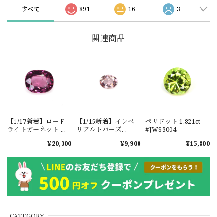
すべて
891
16
3
関連商品
【1/17新着】ロード
【1/15新着】インペ
ペリドット 1.821ct
ライトガーネット タ
リアルトパーズ
#JWS3004
ンザニア産
0.351ct #JWS3780
¥20,000
¥9,900
¥15,800
1.601ct【ソーティン
グメモ付】#JW2647
CATEGORY