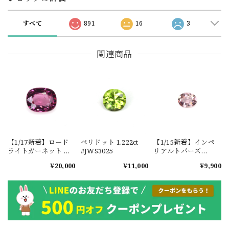
すべて
891
16
3
関連商品
【1/17新着】ロード
ペリドット 1.222ct
【1/15新着】インペ
ライトガーネット タ
#JWS3025
リアルトパーズ
ンザニア産
0.351ct #JWS3780
¥20,000
¥11,000
¥9,900
1.601ct【ソーティン
グメモ付】#JW2647